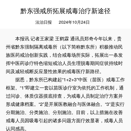
黔东强戒所拓展戒毒治疗新途径
法治日报
2024年10月24日
本报讯 记者王家梁 王鹤霖 通讯员郑奇今年以来，贵
州省黔东强制隔离戒毒所（以下简称黔东所）积极推动民
族医药戒治创新实践，结合戒毒场所实际，拓展出一条发
挥中医药诊疗特色缩短戒治人员生理脱毒期间症状持续时
间及减轻戒断反应显性效果的戒毒医疗新路径。
据悉，黔东所已构建起“1+2+3”中医（苗医）戒毒工作
框架。“1”即建立一套以苗医诊疗室为依托的工作机制，通
过问诊、体质仪器摸底排查，为戒毒人员制定治疗方案并
形成健康档案。“2”是开展医教融合与医体融合。“3”是实行
分期施治、分类施治、分别施治。目前，以上措施在改善
戒毒人员因吸毒引起的诸多问题方面疗效显著，戒毒人员
认同感高。