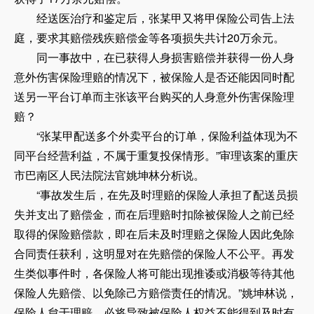
经送医治疗和鉴定后，张某甲又将甲保险公司告上法
庭，要求其赔偿残疾赔偿金等各项损失共计20万余元。
同一事故中，在已获得人身损害赔偿并获得一份人身
意外伤害保险理赔的情况下，被保险人是否还能因同时配
送另一平台订单而主张该平台购买的人身意外伤害保险理
赔？
“张某甲配送多个外卖平台的订单，保险利益体现为不
同平台经营利益，不属于重复投保情形。”审理该案的重庆
市巴南区人民法院法官姚坤林分析说。
“事故发生后，在先及时理赔的保险人承担了配送员损
失并支出了赔偿金，而在后理赔时扣除被保险人之前已经
取得的保险赔偿款，即在后未及时理赔之保险人因此免除
合同责任获利，这明显对在先赔偿的保险人不公平。再发
生类似事件时，各保险人将可能出现推诿或消极等待其他
保险人先赔偿、以免除己方赔偿责任的情况。”姚坤林说，
保险人怠于理赔，必将导致被保险人权益不能得到及时有