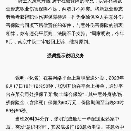
“‘骑士人身意外险’属于社会保障的补充，以弥补新就
业形态职业伤害保障不足，两者并不冲突。将新就业形态
劳动者获得职业伤害保障待遇，作为免除保险人在意外伤
害保险合同项下赔偿责任的条件，与意外伤害保险的初衷
相悖，亦有违公平原则，法院不予支持。”周家明说，今年
6月，南京中院二审驳回上诉，维持原判。
强调提示说明义务
张明（化名）在某网络平台上兼职配送外卖，2023年
8月17日18时12分50秒，张明开始在平台上接单，通过平
台在某公司处投保了某“骑士综合保险”，其中意外身故/伤
残保险金（含猝死）保额为60万元，保险期间至当晚23时
59分59秒。
当晚20时34分许，张明完成最后一单配送返还家中
后，突发“意识不清”，其家属拨打120急救电话。某急救中