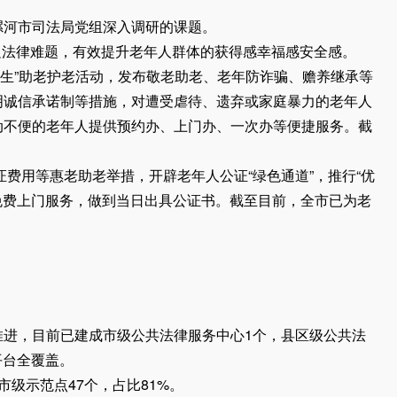
河市司法局党组深入调研的课题。
边法律难题，有效提升老年人群体的获得感幸福感安全感。
民生”助老护老活动，发布敬老助老、老年防诈骗、赡养继承等
明诚信承诺制等措施，对遭受虐待、遗弃或家庭暴力的老年人
动不便的老年人提供预约办、上门办、一次办等便捷服务。截
费用等惠老助老举措，开辟老年人公证“绿色通道”，推行“优
免费上门服务，做到当日出具公证书。截至目前，全市已为老
进，目前已建成市级公共法律服务中心1个，县区级公共法
平台全覆盖。
示范点47个，占比81%。